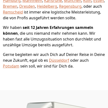
Hamburg
,
Mannheim
,
Karlsruhe
,
München
,
Köln
,
Essen
,
Bremen
,
Dresden
,
Heidelberg
,
Regensburg
, oder auch
Remscheid
ist immer eine logistische Meisterleistung,
die von Profis ausgeführt werden sollte.
Wir haben
seit
12 Jahren Erfahrungen sammeln
können
, die uns niemand mehr nehmen kann. Wir
haben fast alle Umzugssituation schon durchlebt und
unzählige Umzüge bereits ausgeführt.
Gerne begleiten wir auch Dich auf Deiner Reise in Deine
neue Zukunft, egal ob es
Düsseldorf
oder auch
Potsdam
sein soll, wir sind für Dich da.